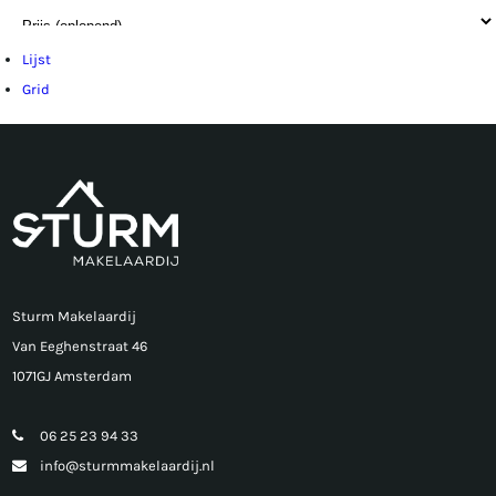
Lijst
Grid
Sturm Makelaardij
Van Eeghenstraat 46
1071GJ Amsterdam
06 25 23 94 33
info@sturmmakelaardij.nl