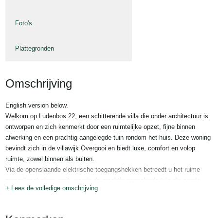
Foto's
Plattegronden
Omschrijving
English version below.
Welkom op Ludenbos 22, een schitterende villa die onder architectuur is
ontworpen en zich kenmerkt door een ruimtelijke opzet, fijne binnen
afwerking en een prachtig aangelegde tuin rondom het huis. Deze woning
bevindt zich in de villawijk Overgooi en biedt luxe, comfort en volop
ruimte, zowel binnen als buiten.
Via de openslaande elektrische toegangshekken betreedt u het ruime
perceel met eigen oprit, waarin de prachtig aangelegde tuin als eerste
+ Lees de volledige omschrijving
opvalt. Door de Siematic keuken met Gaggenau apparatuur, tuingerichte
woonkamer, een slaapkamer op de begane grond met badkamer ensuite,
alle ruimtes voorzien van een airconditioning en een ruime garage biedt