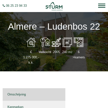
06 25 23 94 33
Almere – Ludenbos 22
€
Verkocht
2005
240 m
6
2
1.275.000,-
>kamers
k.k.
Omschrijving
Kenmerken