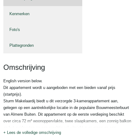
Kenmerken
Foto's
Plattegronden
Omschrijving
English version below.
Dit appartement wordt u aangeboden met een bieden vanaf prijs
(startprijs).
Sturm Makelaardij biedt u dit verzorgde 3-kamerappartement aan,
gelegen op een aantrekkelijke locatie in de populaire Bouwmeesterbuurt
van Almere Buiten. Dit appartement op de eerste verdieping beschikt
over circa 72 m² woonoppervlakte, twee slaapkamers, een zonnig balkon
op het zuidoosten en een prachtig vrij uitzicht over groen en een
+ Lees de volledige omschrijving
speelveld.