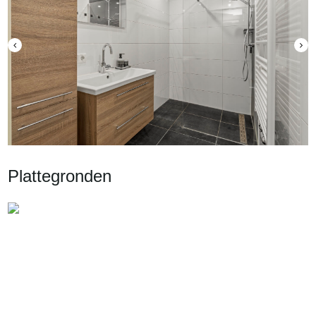
• Moderne badkamer en complete keuken
• VVE kosten: €188,52 per maand
• CV-ketel (2018) wordt geleased: €30,70 per maand
• Energielabel B
• Externe berging aanwezig;
• Gelegen in de populaire Bouwmeesterbuurt van Almere Buiten;
• Nabij winkels, scholen, openbaar vervoer en uitvalswegen;
• Oplevering voorkeur: begin september 2026 / in overleg
Bent u op zoek naar een appartement in Almere Buiten met twee
slaapkamers, een zonnig balkon en een vrij uitzicht? Dan nodigt Sturm
Makelaardij u graag uit voor een bezichtiging van J.T.P. Bijhouwerhof 71.
Disclaimer: Alhoewel zorgvuldig samengesteld, kunnen er aan deze tekst
Plattegronden
geen rechten worden ontleend. Wij staan dan ook niet in voor de juistheid
en volledigheid van de getoonde gegevens.
This apartment is offered to you with a starting price.
Sturm Makelaardij offers you this well-maintained 3-room apartment,
situated in an attractive location in the popular Bouwmeesterbuurt of
Almere Buiten. This first-floor apartment features approximately 72 m² of
living space, two bedrooms, a sunny southeast-facing balcony, and a
beautiful unobstructed view of greenery and a playing field.
An ideal home for first-time buyers, singles, couples, or small families