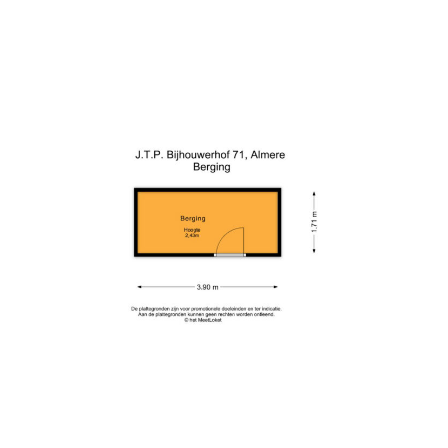
looking for a comfortable apartment in Almere Buiten with all daily
amenities within easy reach.
Layout
Through the entrance, you reach the hall with a practical wardrobe space.
From here, you have access to the meter cupboard, the separate toilet
with washbasin, the laundry/technical room housing the central heating
boiler, and the other rooms. The apartment features two bedrooms. The
spacious master bedroom offers ample room for a large bed and
wardrobe. The second bedroom is perfectly suitable as a children’s room,
study, or guest room. The modern bathroom is fully tiled up to the ceiling
and features a spacious walk-in shower, washbasin, designer radiator,
and a practical bathroom cabinet with plenty of storage space.
Spacious living room with unobstructed views
The bright living room forms the heart of the home. Thanks to the large
windows, you enjoy plenty of natural light and an unobstructed view of
green spaces and a playing field. This view provides a pleasant sense of
space and tranquility in every season. From the living room, you have
access to the southeast-facing balcony. Here, you can enjoy the sun, a
cup of coffee, or a relaxing moment outdoors early in the day.
Fully equipped kitchen