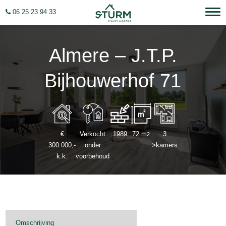
06 25 23 94 33
Almere – J.T.P.
Bijhouwerhof 71
€
Verkocht
1989
72 m
3
2
300.000,-
onder
>kamers
k.k.
voorbehoud
Omschrijving